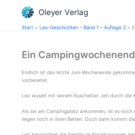
Zum
Oleyer Verlag
Inhalt
springen
Start
Leo-Geschichten – Band 1 – Auflage 2
E
Ein Campingwochenende
Endlich ist das letzte Juni-Wochenende gekomm
vorbereitet.
Leo wuselt mit seinem Kuscheltier Jeti durch die 
Als sie am Campingplatz ankommen, ist es noch
liegen noch in ihren Betten. Doch dann kommt die 
Leo beobachtet die Familie im Nachbarwagen beim