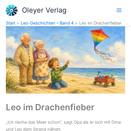
Zum
Oleyer Verlag
Inhalt
springen
Start
Leo-Geschichten – Band 4
Leo im Drachenfieber
Leo im Drachenfieber
„Ich rieche das Meer schon“, sagt Opa als er sich mit Oma
und Leo dem Strand nähert.